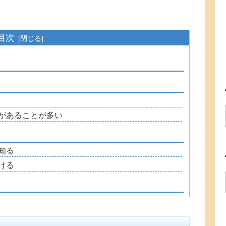
目次
があることが多い
知る
ける